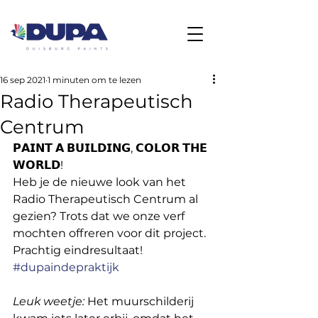
16 sep 2021
1 minuten om te lezen
Radio Therapeutisch
Centrum
𝗣𝗔𝗜𝗡𝗧 𝗔 𝗕𝗨𝗜𝗟𝗗𝗜𝗡𝗚, 𝗖𝗢𝗟𝗢𝗥 𝗧𝗛𝗘 
𝗪𝗢𝗥𝗟𝗗! 
Heb je de nieuwe look van het 
Radio Therapeutisch Centrum al 
gezien? Trots dat we onze verf 
mochten offreren voor dit project. 
Prachtig eindresultaat!  
#dupaindepraktijk
Leuk weetje:
 Het muurschilderij 